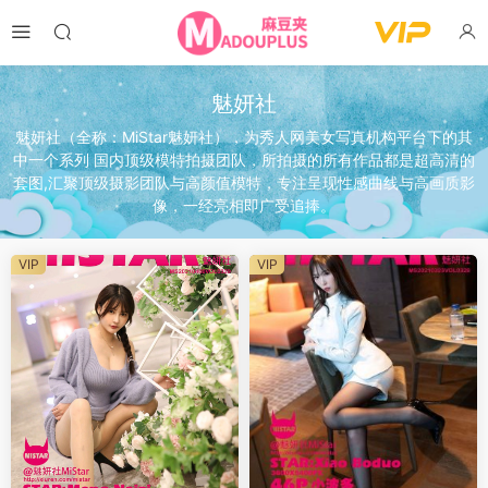
魅妍社
魅妍社（全称：MiStar魅妍社），为秀人网美女写真机构平台下的其
中一个系列 国内顶级模特拍摄团队，所拍摄的所有作品都是超高清的
套图,汇聚顶级摄影团队与高颜值模特，专注呈现性感曲线与高画质影
像，一经亮相即广受追捧。
VIP
VIP