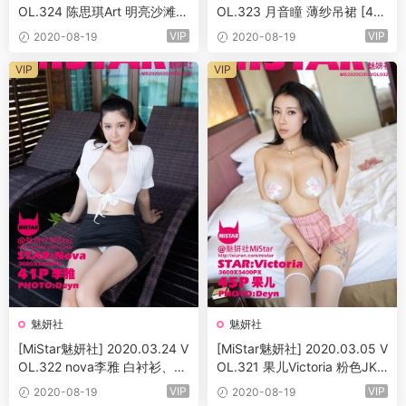
OL.324 陈思琪Art 明亮沙滩外
OL.323 月音瞳 薄纱吊裙 [40
拍系列 [43+1P]
+1P]
VIP
VIP
2020-08-19
2020-08-19
VIP
VIP
魅妍社
魅妍社
[MiStar魅妍社] 2020.03.24 V
[MiStar魅妍社] 2020.03.05 V
OL.322 nova李雅 白衬衫、超
OL.321 果儿Victoria 粉色JK
短裙私房写真系列 [41+1P]
制服装扮 [45+1P]
VIP
VIP
2020-08-19
2020-08-19